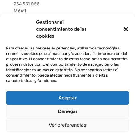
954 561 056
Móvil
691 577 917
Gestionar el
E-mail
consentimiento de las
despacho@ortizyasociados.es
cookies
Para ofrecer las mejores experiencias, utilizamos tecnologías
Enlaces de interés
como las cookies para almacenar y/o acceder a la información del
Noticias Jurídicas
dispositivo. El consentimiento de estas tecnologías nos permitirá
procesar datos como el comportamiento de navegación o las
Bop de Sevilla
identificaciones únicas en este sitio. No consentir o retirar el
BOE
consentimiento, puede afectar negativamente a ciertas
características y funciones.
Aceptar
© 2025 DESPACHO JURÍDICO ORTIZ Y
Denegar
ASOCIADOS |
Aviso Legal
|
Política de Privacidad
|
Cookies
| Eweb Diseño y Posicionamiento
Web
Ver preferencias
para abogados